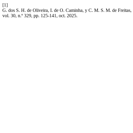
[1]
G. dos S. H. de Oliveira, I. de O. Caminha, y C. M. S. M. de Freitas,
vol. 30, n.º 329, pp. 125-141, oct. 2025.