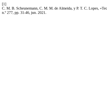
[1]
C. M. B. Scheunemann, C. M. M. de Almeida, y P. T. C. Lopes, «Tecnol
n.º 277, pp. 31-46, jun. 2021.