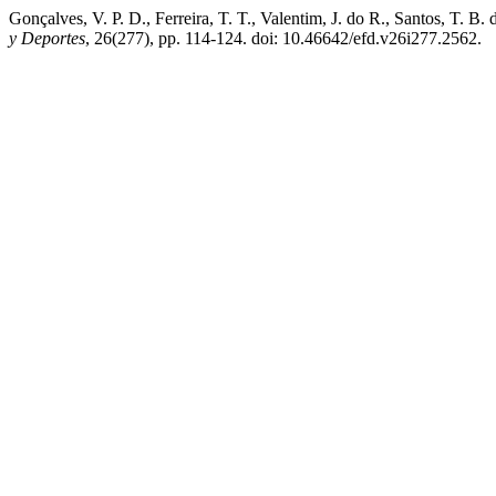
Gonçalves, V. P. D., Ferreira, T. T., Valentim, J. do R., Santos, T. 
y Deportes
, 26(277), pp. 114-124. doi: 10.46642/efd.v26i277.2562.