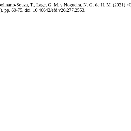
olinário-Souza, T., Lage, G. M. y Nogueira, N. G. de H. M. (2021) «Corr
7), pp. 60-75. doi: 10.46642/efd.v26i277.2553.