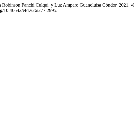
 Robinson Panchi Culqui, y Luz Amparo Guanoluisa Cóndor. 2021. «La 
org/10.46642/efd.v26i277.2995.