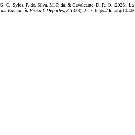
G. C., Sylos, F. de, Silva, M. P. da, & Cavalcante, D. R. O. (2026). La
ras: Educación Física Y Deportes
,
31
(338), 2-17. https://doi.org/10.4