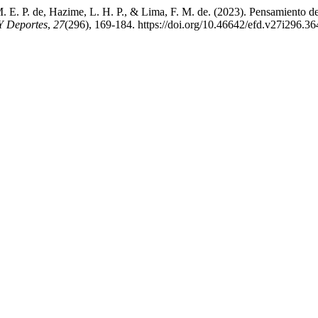
. E. P. de, Hazime, L. H. P., & Lima, F. M. de. (2023). Pensamiento de 
Y Deportes
,
27
(296), 169-184. https://doi.org/10.46642/efd.v27i296.3