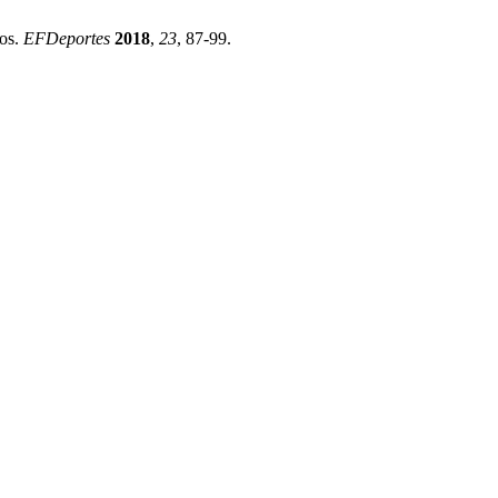
ños.
EFDeportes
2018
,
23
, 87-99.