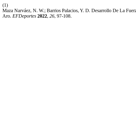
(1)
Maza Narváez, N. W.; Barrios Palacios, Y. D. Desarrollo De La Fue
Aro.
EFDeportes
2022
,
26
, 97-108.