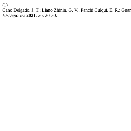
(1)
Cano Delgado, J. T.; Llano Zhinin, G. V.; Panchi Culqui, E. R.; Guan
EFDeportes
2021
,
26
, 20-30.