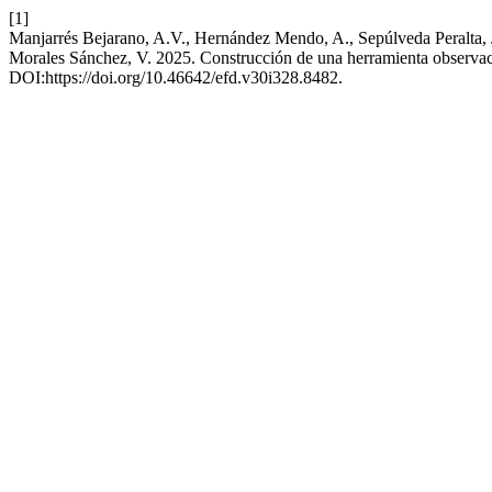
[1]
Manjarrés Bejarano, A.V., Hernández Mendo, A., Sepúlveda Peralta, J.
Morales Sánchez, V. 2025. Construcción de una herramienta observacio
DOI:https://doi.org/10.46642/efd.v30i328.8482.