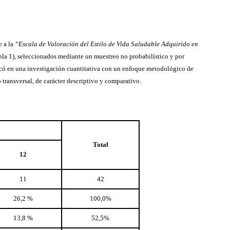
e a la
“Escala de Valoración del Estilo de Vida Saludable Adquirido en
bla 1), seleccionados mediante un muestreo no probabilístico y por
rcó en una investigación cuantitativa con un enfoque metodológico de
transversal, de carácter descriptivo y comparativo.
Total
12
11
42
26,2 %
100,0%
13,8 %
52,5%