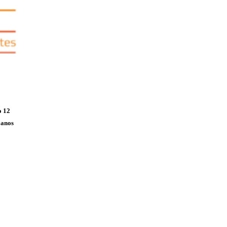
o 12
 anos