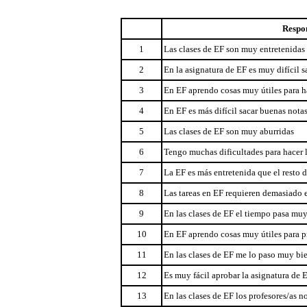
Respon
1
Las clases de EF son muy entretenidas
2
En la asignatura de EF es muy difícil 
3
En EF aprendo cosas muy útiles para ha
4
En EF es más difícil sacar buenas notas
5
Las clases de EF son muy aburridas
6
Tengo muchas dificultades para hacer l
7
La EF es más entretenida que el resto d
8
Las tareas en EF requieren demasiado e
9
En las clases de EF el tiempo pasa mu
10
En EF aprendo cosas muy útiles para pr
11
En las clases de EF me lo paso muy bi
12
Es muy fácil aprobar la asignatura de 
13
En las clases de EF los profesores/as 