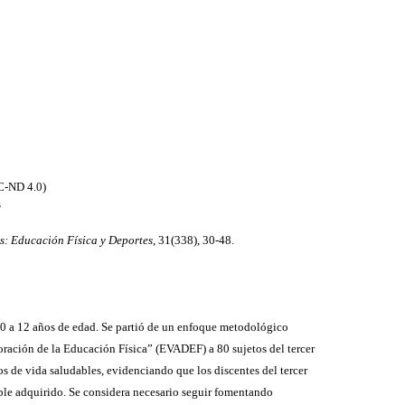
C-ND 4.0)
s
s: Educación Física y Deportes
, 31(338), 30-48.
 10 a 12 años de edad. Se partió de un enfoque metodológico
oración de la Educación Física” (EVADEF) a 80 sujetos del tercer
os de vida saludables, evidenciando que los discentes del tercer
dable adquirido. Se considera necesario seguir fomentando