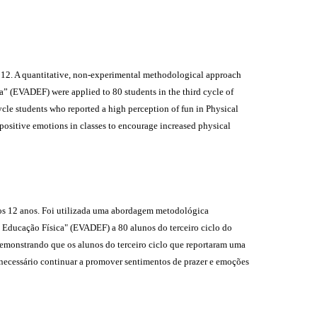
to 12. A quantitative, non-experimental methodological approach
a” (EVADEF) were applied to 80 students in the third cycle of
ycle students who reported a high perception of fun in Physical
 positive emotions in classes to encourage increased physical
 aos 12 anos. Foi utilizada uma abordagem metodológica
a Educação Física" (EVADEF) a 80 alunos do terceiro ciclo do
 demonstrando que os alunos do terceiro ciclo que reportaram uma
 necessário continuar a promover sentimentos de prazer e emoções