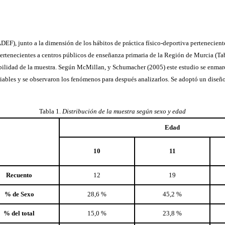
EF), junto a la dimensión de los hábitos de práctica físico-deportiva pertenecient
ertenecientes a centros públicos de enseñanza primaria de la Región de Murcia (Ta
nibilidad de la muestra. Según McMillan, y Schumacher (2005) este estudio se enma
ables y se observaron los fenómenos para después analizarlos. Se adoptó un diseño 
Tabla 1.
Distribución de la muestra según sexo y edad
Edad
10
11
Recuento
12
19
% de Sexo
28,6 %
45,2 %
% del total
15,0 %
23,8 %