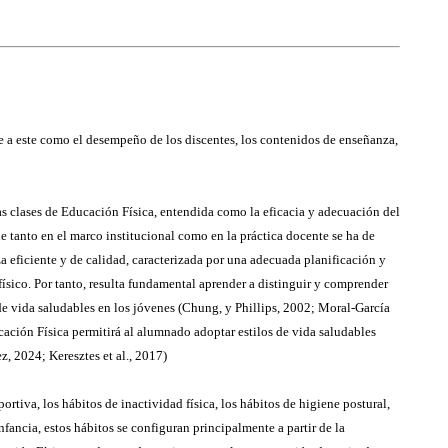
e a este como el desempeño de los discentes, los contenidos de enseñanza,
s clases de Educación Física, entendida como la eficacia y adecuación del
 tanto en el marco institucional como en la práctica docente se ha de
 eficiente y de calidad, caracterizada por una adecuada planificación y
físico. Por tanto, resulta fundamental aprender a distinguir y comprender
 de vida saludables en los jóvenes (Chung, y Phillips, 2002; Moral-García
ucación Física permitirá al alumnado adoptar estilos de vida saludables
, 2024; Keresztes et al., 2017)
iva, los hábitos de inactividad física, los hábitos de higiene postural,
fancia, estos hábitos se configuran principalmente a partir de la