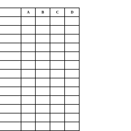
A
B
C
D