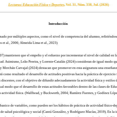
Lecturas: Educación Física y Deportes
, Vol. 31, Núm. 338, Jul. (2026)
Introducción
inado por múltiples aspectos, como el nivel de competencia del alumno, refiriéndos
s et al., 2006; Almeida Lima et al., 2023)
7) mantienen que el empeño y el esfuerzo por incrementar el nivel de calidad en la
ad. Asimismo, Leão Pereira, y Lorente-Catalán (2024) consideran de igual modo que
 y Merchán Carvajal (2024) destacan que promover en esta asignatura una enseñanza
 como resultado el desarrollo de actitudes positivas hacia la práctica de ejercicio 
 discentes, con el objetivo de difundir adecuadamente la actividad física y estilos
igual modo que el desarrollo de estas actitudes favorables dentro de las clases de Ed
a actividad física. (Wallhead, y Buckworth, 2004; Ramírez Fuentes, y Godínez López
o de variables, como pueden ser los hábitos de práctica de actividad físico-deport
 de salud psicológica y social (Cantú González, y Rodríguez Macías, 2019). En la in