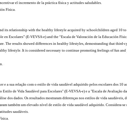
centivar el incremento de la práctica física y actitudes saludables.
ión Física.
nd its relationship with the healthy lifestyle acquired by schoolchildren aged 10 
ble en Escolares” (E-VEVSA-e) and the “Escala de Valoración de la Educación Físic
. The results showed differences in healthy lifestyles, demostranding that third-c
lthy lifestyle. It is considered necessary to continue promoting feelings of fun and
n.
er e a sua relação com o estilo de vida saudável adquirido pelos escolares dos 10
do Estilo de Vida Saudável para Escolares" (E-VEVSA-e) e a "Escala de Avaliação d
álise dos dados. Os resultados mostraram diferenças nos estilos de vida saudáveis,
taram também um elevado nível de estilo de vida saudável adquirido. Considera-se
 atitudes saudáveis.
ísica.