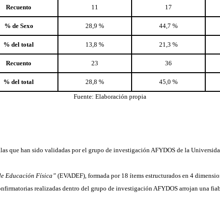
Recuento
11
17
% de Sexo
28,9 %
44,7 %
% del total
13,8 %
21,3 %
Recuento
23
36
% del total
28,8 %
45,0 %
Fuente: Elaboración propia
scalas que han sido validadas por el grupo de investigación AFYDOS de la Universid
de Educación Física”
(EVADEF), formada por 18 ítems estructurados en 4 dimension
confirmatorias realizadas dentro del grupo de investigación AFYDOS arrojan una fiab