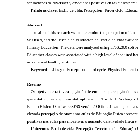
sensaciones de diversión y emociones positivas en las clases para in
Palabras clave
: Estilo de vida. Percepción. Tercer ciclo. Educac
Abstract
The aim of this research was to determine the perception of fun a
was used, and the “Escala de Valoración del Estilo de Vida Saluda
Primary Education. The data were analyzed using SPSS.29.0 software
Education classes were associated with a high level of acquired hea
activity and healthy attitudes.
Keywords
: Lifestyle. Perception. Third cycle. Physical Educatio
Resumo
O objetivo desta investigação foi determinar a percepção do praz
quantitativa, não experimental, aplicando a "Escala de Avaliação 
Ensino Básico. O software SPSS versão 29.0 foi utilizado para a an
elevada percepção de prazer nas aulas de Educação Física apresen
positivas nas aulas para incentivar o aumento da atividade física e
Unitermos
: Estilo de vida. Percepção. Terceiro ciclo. Educação F