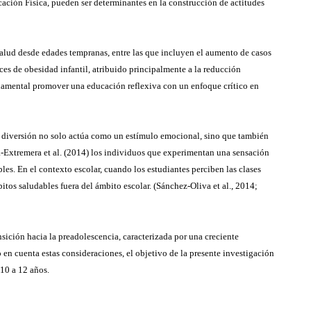
ucación Física, pueden ser determinantes en la construcción de actitudes
salud desde edades tempranas, entre las que incluyen el aumento de casos
ces de obesidad infantil, atribuido principalmente a la reducción
undamental promover una educación reflexiva con un enfoque crítico en
 La diversión no solo actúa como un estímulo emocional, sino que también
ena-Extremera et al. (2014) los individuos que experimentan una sensación
bles. En el contexto escolar, cuando los estudiantes perciben las clases
itos saludables fuera del ámbito escolar. (Sánchez-Oliva et al., 2014;
ansición hacia la preadolescencia, caracterizada por una creciente
en cuenta estas consideraciones, el objetivo de la presente investigación
 10 a 12 años.