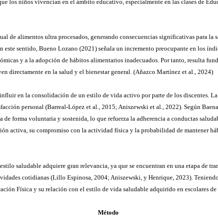
as que los niños vivencian en el ámbito educativo, especialmente en las clases de Ed
ual de alimentos ultra procesados, generando consecuencias significativas para la 
. En este sentido, Bueno Lozano (2021) señala un incremento preocupante en los índi
conómicas y a la adopción de hábitos alimentarios inadecuados. Por tanto, resulta f
yen directamente en la salud y el bienestar general. (Añazco Martínez et al., 2024)
influir en la consolidación de un estilo de vida activo por parte de los discentes.
atisfacción personal (Barreal-López et al., 2015; Aniszewski et al., 2022). Según Ba
ica de forma voluntaria y sostenida, lo que refuerza la adherencia a conductas saluda
ión activa, su compromiso con la actividad física y la probabilidad de mantener háb
 y estilo saludable adquiere gran relevancia, ya que se encuentran en una etapa de tr
idades cotidianas (Lillo Espinosa, 2004; Aniszewski, y Henrique, 2023). Teniendo 
ación Física y su relación con el estilo de vida saludable adquirido en escolares de
Método