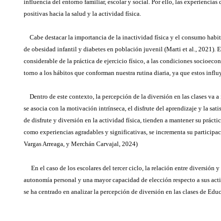
influencia del entorno familiar, escolar y social. Por ello, las experienci
positivas hacia la salud y la actividad física.
Cabe destacar la importancia de la inactividad física y el consumo habit
de obesidad infantil y diabetes en población juvenil (Marti et al., 2021)
considerable de la práctica de ejercicio físico, a las condiciones socioe
torno a los hábitos que conforman nuestra rutina diaria, ya que estos influ
Dentro de este contexto, la percepción de la diversión en las clases va a 
se asocia con la motivación intrínseca, el disfrute del aprendizaje y la s
de disfrute y diversión en la actividad física, tienden a mantener su práct
como experiencias agradables y significativas, se incrementa su participac
Vargas Arreaga, y Merchán Carvajal, 2024)
En el caso de los escolares del tercer ciclo, la relación entre diversión
autonomía personal y una mayor capacidad de elección respecto a sus activ
se ha centrado en analizar la percepción de diversión en las clases de Educ