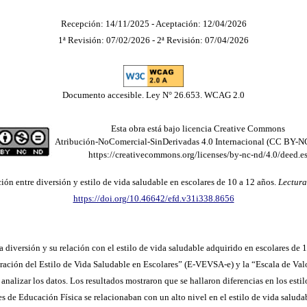
Recepción: 14/11/2025 - Aceptación: 12/04/2026
1ª Revisión: 07/02/2026 - 2ª Revisión: 07/04/2026
Documento accesible. Ley N° 26.653. WCAG 2.0
Esta obra está bajo licencia Creative Commons
Atribución-NoComercial-SinDerivadas 4.0 Internacional (CC BY-N
https://creativecommons.org/licenses/by-nc-nd/4.0/deed.e
ión entre diversión y estilo de vida saludable en escolares de 10 a 12 años.
Lectura
https://doi.org/10.46642/efd.v31i338.8656
 diversión y su relación con el estilo de vida saludable adquirido en escolares de
oración del Estilo de Vida Saludable en Escolares” (E-VEVSA-e) y la “Escala de Val
analizar los datos. Los resultados mostraron que se hallaron diferencias en los estil
ses de Educación Física se relacionaban con un alto nivel en el estilo de vida salu