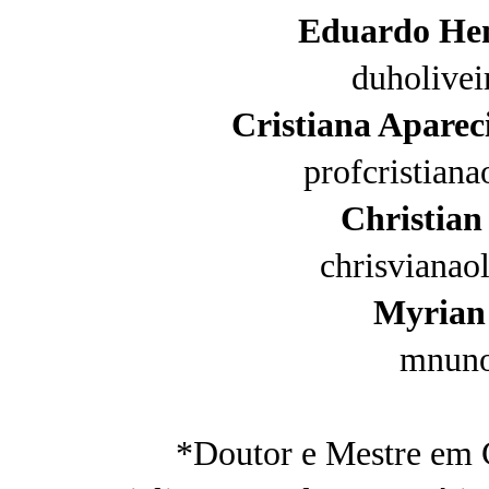
Eduardo Hen
duholive
Cristiana Aparec
profcristian
Christian
chrisvianao
Myrian
mnun
*Doutor e Mestre em 