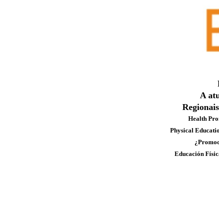
A at
Regionai
Health Pr
Physical Educati
¿Promoci
Educación Físi