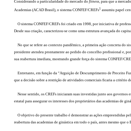
Considerando a particularidade do mercado do
fitness,
para que a mercador
1
Academias (ACAD Brasil), o sistema CONFEF/CREFs
assumiu papel cent
O sistema CONFEF/CREFs foi criado em 1998, por iniciativa de professores
Desde sua criação, caracterizou-se como uma estrutura avançada do capita
No que se refere ao contexto pandêmico, a primeira ação concreta do sis
presidente atendeu prontamente ao pedido do concelho profissional e, por
sua reabertura imediata, mostrando grande força do sistema CONFEF/CREFs
Entretanto, em função da “Arguição de Descumprimento de Preceito Fun
que a decisão sobre a restrição de atividades comerciais ficaria a critério 
Nesse sentido, os CREFs iniciaram suas investidas junto aos governos e
estatal para assegurar os interesses dos proprietários das academias de gin
O objetivo do presente trabalho é demonstrar as ações empreendidas pel
reabertura das academias de ginástica em todo o país, antes mesmo que o 