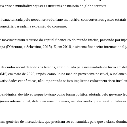
a crise e mundializar ajustes estruturais na maioria do globo terrestre.
i caracterizada pelo neoconservadorismo monetário, com cortes nos gastos estatais.
a monetária baseada na expansão do consumo.
e movimentaram recursos do capital financeiro do mundo inteiro, passando por injeç
opa (D’Acunto, e Schettino, 2015). E, em 2016, o sistema financeiro internacional j
de cunho social de todos os tempos, aprofundada pela necessidade de lucro em detr
) em maio de 2020, impôs, como única medida preventiva possível, o isolamento s
s atividades econômicas, não importando se isto implicaria colocar em risco incalcu
 pandêmica, devido ao
negacionismo
como forma política adotada pelo governo fed
esia internacional, defendeu seus interesses, não deixando que suas atividades ec
ma genérica de mercadorias, que precisam ser consumidas para que a classe domin