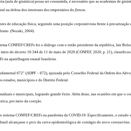
ia (aula de ginástica) possa ser consumida, é necessário que as academias de ginást
ral na defesa dos interesses dos empresários do
fitness
.
 de educação física, seguindo uma posição corporativista frente à precarização do 
lismo. (Nozaki, 2004)
tema CONFEF/CREFs foi o diálogo com o então presidente da república, Jair Bolsona
 meio do decreto 10.344 de 11 de maio de 2020 (CONFEF, 2020, p. 21), classificou a
 na aparelhagem estatal brasileira.
damental 672” (ADPF – 672), ajuizada pelo Conselho Federal da Ordem dos Advoga
dos estados, municípios e do Distrito Federal.
staduais e municipais, logrando grande êxito. Além disso, nas ocasiões em que o
ástica, por meio da coerção.
o sistema CONFEF/CREFs na pandemia da COVID-19. Especificamente, o estudo visa 
Brasil alcançasse o pico da curva epidemiológica de contágio do novo coronavírus.