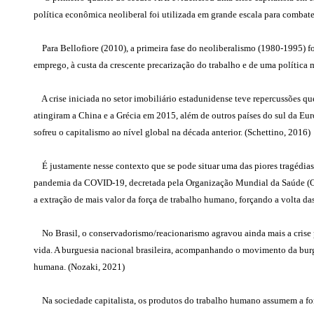
política econômica neoliberal foi utilizada em grande escala para combater 
Para Bellofiore (2010), a primeira fase do neoliberalismo (1980-1995) fo
emprego, à custa da crescente precarização do trabalho e de uma polític
A crise iniciada no setor imobiliário estadunidense teve repercussões qu
atingiram a China e a Grécia em 2015, além de outros países do sul da Eur
sofreu o capitalismo ao nível global na década anterior. (Schettino, 2016)
É justamente nesse contexto que se pode situar uma das piores tragédias 
pandemia da COVID-19, decretada pela Organização Mundial da Saúde (OMS
a extração de mais valor da força de trabalho humano, forçando a volta da
No Brasil, o conservadorismo/reacionarismo agravou ainda mais a crise
vida. A burguesia nacional brasileira, acompanhando o movimento da burgu
humana. (Nozaki, 2021)
Na sociedade capitalista, os produtos do trabalho humano assumem a for