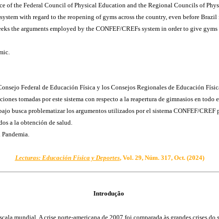
rmance of the Federal Council of Physical Education and the Regional Councils of
s system with regard to the reopening of gyms across the country, even before Brazil
seeks the arguments employed by the CONFEF/CREFs system in order to give gyms the
mic.
del Consejo Federal de Educación Física y los Consejos Regionales de Educación 
ones tomadas por este sistema con respecto a la reapertura de gimnasios en todo el 
bajo busca problematizar los argumentos utilizados por el sistema CONFEF/CREF p
dos a la obtención de salud.
. Pandemia.
Lecturas: Educación Física y Deportes
, Vol. 29, Núm. 317, Oct. (2024)
Introdução
cala mundial. A crise norte-americana de 2007 foi comparada às grandes crises do s