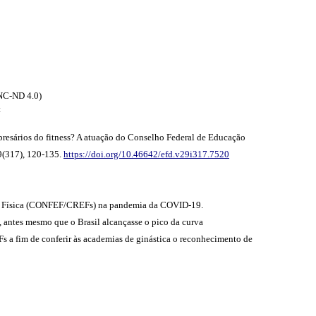
NC-ND 4.0)
t
resários do fitness? A atuação do Conselho Federal de Educação
9(317), 120-135.
https://doi.org/10.46642/efd.v29i317.7520
ção Física (CONFEF/CREFs) na pandemia da COVID-19.
s, antes mesmo que o Brasil alcançasse o pico da curva
a fim de conferir às academias de ginástica o reconhecimento de