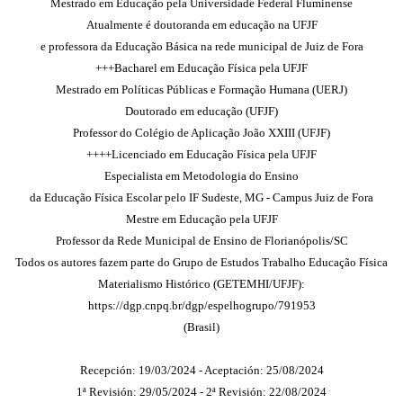
Mestrado em Educação pela Universidade Federal Fluminense
Atualmente é doutoranda em educação na UFJF
e professora da Educação Básica na rede municipal de Juiz de Fora
+++Bacharel em Educação Física pela UFJF
Mestrado em Políticas Públicas e Formação Humana (UERJ)
Doutorado em educação (UFJF)
Professor do Colégio de Aplicação João XXIII (UFJF)
++++Licenciado em Educação Física pela UFJF
Especialista em Metodologia do Ensino
da Educação Física Escolar pelo IF Sudeste, MG - Campus Juiz de Fora
Mestre em Educação pela UFJF
Professor da Rede Municipal de Ensino de Florianópolis/SC
Todos os autores fazem parte do Grupo de Estudos Trabalho Educação Física
Materialismo Histórico (GETEMHI/UFJF):
https://dgp.cnpq.br/dgp/espelhogrupo/791953
(Brasil)
Recepción: 19/03/2024 - Aceptación: 25/08/2024
1ª Revisión: 29/05/2024 - 2ª Revisión: 22/08/2024