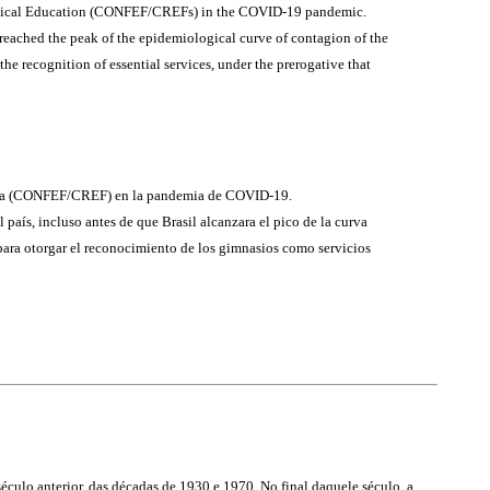
 Physical Education (CONFEF/CREFs) in the COVID-19 pandemic.
 reached the peak of the epidemiological curve of contagion of the
 recognition of essential services, under the prerogative that
Física (CONFEF/CREF) en la pandemia de COVID-19.
país, incluso antes de que Brasil alcanzara el pico de la curva
ara otorgar el reconocimiento de los gimnasios como servicios
éculo anterior, das décadas de 1930 e 1970. No final daquele século, a