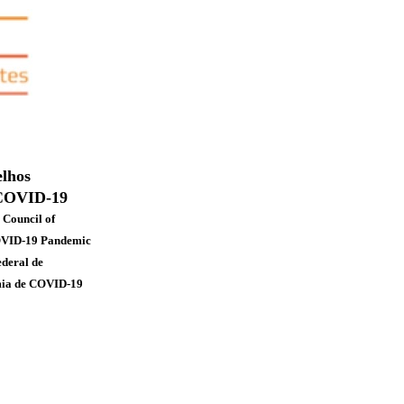
?
elhos
 COVID-19
 Council of
COVID-19 Pandemic
ederal de
mia de COVID-19