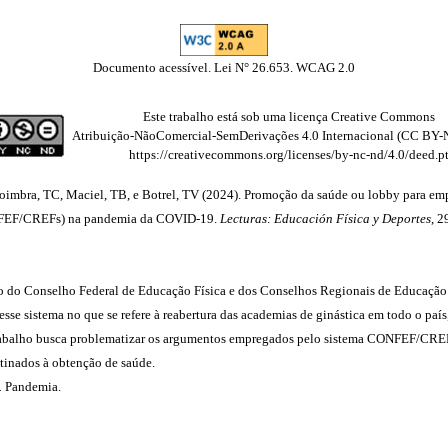
Documento acessível. Lei N° 26.653. WCAG 2.0
Este trabalho está sob uma licença Creative Commons
Atribuição-NãoComercial-SemDerivações 4.0 Internacional (CC BY-
https://creativecommons.org/licenses/by-nc-nd/4.0/deed.p
oimbra, TC, Maciel, TB, e Botrel, TV (2024). Promoção da saúde ou lobby para emp
ONFEF/CREFs) na pandemia da COVID-19.
Lecturas: Educación Física y Deportes
, 2
ação do Conselho Federal de Educação Física e dos Conselhos Regionais de Educa
esse sistema no que se refere à reabertura das academias de ginástica em todo o paí
rabalho busca problematizar os argumentos empregados pelo sistema CONFEF/CREFs 
stinados à obtenção de saúde.
.
Pandemia.