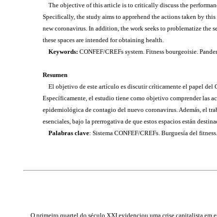
The objective of this article is to critically discuss the perfo
Specifically, the study aims to apprehend the actions taken by thi
new coronavirus. In addition, the work seeks to problematize the 
these spaces are intended for obtaining health.
Keywords:
CONFEF/CREFs system. Fitness bourgeoisie. Pande
Resumen
El objetivo de este artículo es discutir críticamente el papel 
Específicamente, el estudio tiene como objetivo comprender las acci
epidemiológica de contagio del nuevo coronavirus. Además, el tra
esenciales, bajo la prerrogativa de que estos espacios están destina
Palabras clave
: Sistema CONFEF/CREFs. Burguesía del fitness
O primeiro quartel do século XXI evidenciou uma crise capitalista em es