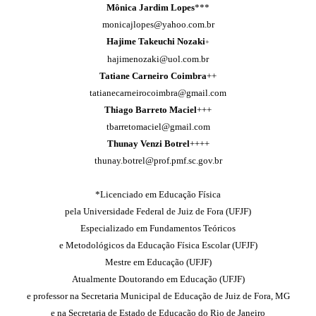
Mônica Jardim Lopes
***
monicajlopes@yahoo.com.br
Hajime Takeuchi Nozaki
+
hajimenozaki@uol.com.br
Tatiane Carneiro Coimbra
++
tatianecarneirocoimbra@gmail.com
Thiago Barreto Maciel
+++
tbarretomaciel@gmail.com
Thunay Venzi Botrel
++++
thunay.botrel@prof.pmf.sc.gov.br
*Licenciado em Educação Física
pela Universidade Federal de Juiz de Fora (UFJF)
Especializado em Fundamentos Teóricos
e Metodológicos da Educação Física Escolar (UFJF)
Mestre em Educação (UFJF)
Atualmente Doutorando em Educação (UFJF)
e professor na Secretaria Municipal de Educação de Juiz de Fora, MG
e na Secretaria de Estado de Educação do Rio de Janeiro