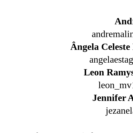
And
andremali
Ângela Celeste
angelaesta
Leon Ramyss
leon_mv
Jennifer 
jezane