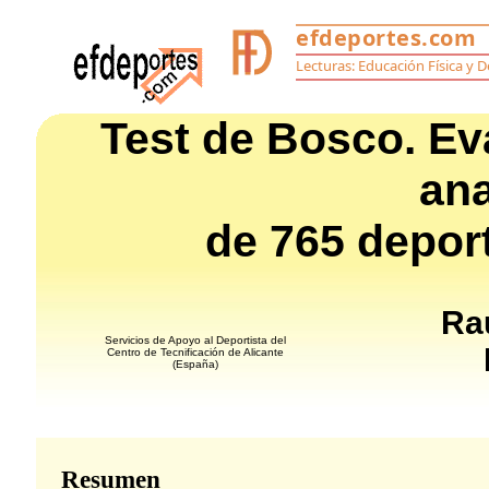
Test de Bosco. Ev
an
de 765 deport
Ra
Servicios de Apoyo al Deportista del
Centro de Tecnificación de Alicante
(España)
Resumen