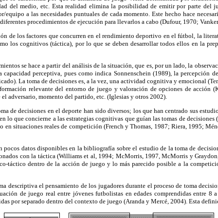
dad del medio, etc. Esta realidad elimina la posibilidad de emitir por parte del
dor/equipo a las necesidades puntuales de cada momento. Este hecho hace necesario
os diferentes procedimientos de ejecución para llevarlos a cabo (Dufour, 1970; Vank
e los factores que concurren en el rendimiento deportivo en el fútbol, la literat
omo los cognitivos (táctica), por lo que se deben desarrollar todos ellos en la pre
ntos se hace a partir del análisis de la situación, que es, por un lado, la observac
 la capacidad perceptiva, pues como indica Sonnenschein (1989), la percepción de
icado). La toma de decisiones es, a la vez, una actividad cognitiva y emocional (Tem
nformación relevante del entorno de juego y valoración de opciones de acción (K
l adversario, momento del partido, etc. (Iglesias y otros 2002).
a de decisiones en el deporte han sido diversos; los que han centrado sus estudios
n lo que concierne a las estrategias cognitivas que guían las tomas de decisiones 
to en situaciones reales de competición (French y Thomas, 1987; Riera, 1995; Ménd
ocos datos disponibles en la bibliografía sobre el estudio de la toma de decision
onados con la táctica (Williams et al, 1994; McMorris, 1997, McMorris y Graydon, 
co-táctico dentro de la acción de juego y lo más parecido posible a la competició
a descriptiva el pensamiento de los jugadores durante el proceso de toma decision
situación de juego real entre jóvenes futbolistas en edades comprendidas entre 8
idas por separado dentro del contexto de juego (Aranda y Mercé, 2004). Esta definic