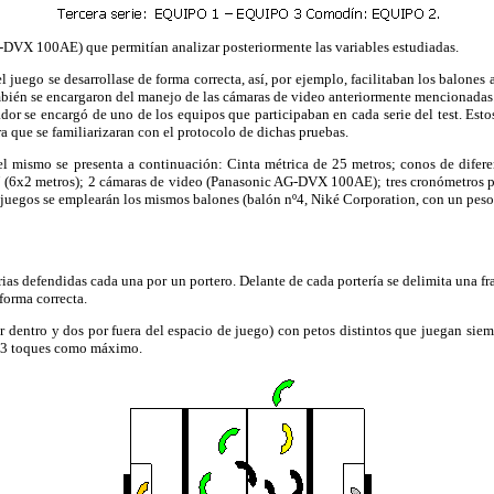
VX 100AE) que permitían analizar posteriormente las variables estudiadas.
 juego se desarrollase de forma correcta, así, por ejemplo, facilitaban los balones 
mbién se encargaron del manejo de las cámaras de video anteriormente mencionadas. 
dor se encargó de uno de los equipos que participaban en cada serie del test. Esto
ra que se familiarizaran con el protocolo de dichas pruebas.
el mismo se presenta a continuación: Cinta métrica de 25 metros; conos de difere
7 (6x2 metros); 2 cámaras de video (Panasonic AG-DVX 100AE); tres cronómetros par
os juegos se emplearán los mismos balones (balón nº4, Niké Corporation, con un peso
as defendidas cada una por un portero. Delante de cada portería se delimita una f
forma correcta.
ntro y dos por fuera del espacio de juego) con petos distintos que juegan siempr
a 3 toques como máximo.