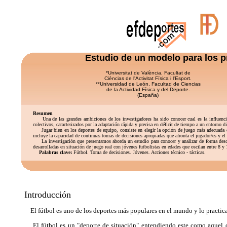
Estudio de un modelo para los p
*Universitat de València, Facultat de
Cièncias de l'Activitat Física i l'Esport.
**Universidad de León, Facultad de Ciencias
de la Actividad Física y del Deporte.
(España)
Resumen
Una de las grandes ambiciones de los investigadores ha sido conocer cual es la influencia rel
colectivos, caracterizados por la adaptación rápida y precisa en déficit de tiempo a un entorn
Jugar bien en los deportes de equipo, consiste en elegir la opción de juego más adecuada en 
incluye la capacidad de continuas tomas de decisiones apropiadas que afronta el jugador/es y el
La investigación que presentamos aborda un estudio para conocer y analizar de forma descripti
desarrolladas en situación de juego real con jóvenes futbolistas en edades que oscilan entre 8 y 1
Palabras clave:
Fútbol. Toma de decisiones. Jóvenes. Acciones técnico - tácticas.
Introducción
El fútbol es uno de los deportes más populares en el mundo y lo practican
El fútbol es un "deporte de situación" entendiendo este como aquel qu