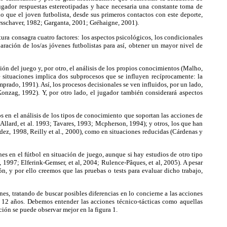
 jugador respuestas estereotipadas y hace necesaria una constante toma de
 que el joven futbolista, desde sus primeros contactos con este deporte,
ersschaver, 1982; Garganta, 2001; Gréhaigne, 2001).
ura consagra cuatro factores: los aspectos psicológicos, los condicionales
paración de los/as jóvenes futbolistas para así, obtener un mayor nivel de
ión del juego y, por otro, el análisis de los propios conocimientos (Malho,
 situaciones implica dos subprocesos que se influyen recíprocamente: la
prado, 1991). Así, los procesos decisionales se ven influidos, por un lado,
onzag, 1992). Y, por otro lado, el jugador también considerará aspectos
 en el análisis de los tipos de conocimiento que soportan las acciones de
(Allard, et al. 1993; Tavares, 1993; Mcpherson, 1994); y otros, los que han
ez, 1998, Reilly et al., 2000), como en situaciones reducidas (Cárdenas y
es en el fútbol en situación de juego, aunque si hay estudios de otro tipo
1997; Elferink-Gemser, et al, 2004; Rulence-Pâques, et al, 2005). A pesar
n, y por ello creemos que las pruebas o tests para evaluar dicho trabajo,
es, tratando de buscar posibles diferencias en lo concierne a las acciones
 a 12 años. Debemos entender las acciones técnico-tácticas como aquellas
ión se puede observar mejor en la figura 1.