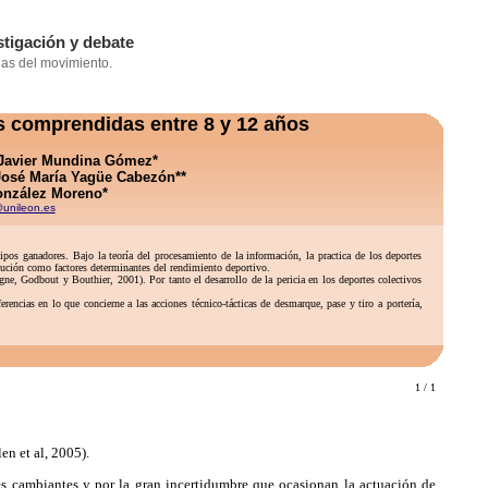
s comprendidas entre 8 y 12 años
| Javier Mundina Gómez*
 José María Yagüe Cabezón**
onzález Moreno*
unileon.es
ipos ganadores. Bajo la teoría del procesamiento de la información, la practica de los deportes
ecución como factores determinantes del rendimiento deportivo.
e, Godbout y Bouthier, 2001). Por tanto el desarrollo de la pericia en los deportes colectivos
ncias en lo que concierne a las acciones técnico-tácticas de desmarque, pase y tiro a portería,
1 / 1
en et al, 2005).
s cambiantes y por la gran incertidumbre que ocasionan la actuación de