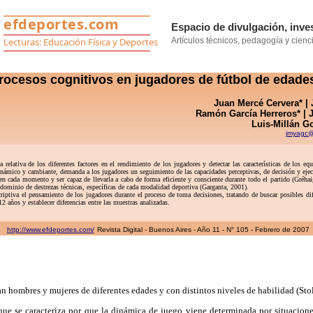
rocesos cognitivos en jugadores de fútbol de edade
Juan Mercé Cervera* 
Ramón García Herreros* |
Luis-Millán G
jmyagc@
ativa de los diferentes factores en el rendimiento de los jugadores y detectar las características de los equ
o dinámico y cambiante, demanda a los jugadores un seguimiento de las capacidades perceptivas, de decisión y ej
cada momento y ser capaz de llevarla a cabo de forma eficiente y consciente durante todo el partido (Gréhaign
 dominio de destrezas técnicas, específicas de cada modalidad deportiva (Garganta, 2001).
va el pensamiento de los jugadores durante el proceso de toma decisiones, tratando de buscar posibles difere
2 años y establecer diferencias entre las muestras analizadas.
http://www.efdeportes.com/
Revista Digital - Buenos Aires - Año 11 - N° 105 - Febrero de 2007
 hombres y mujeres de diferentes edades y con distintos niveles de habilidad (Stol
e se caracteriza por que la dinámica de juego viene determinada por situacione