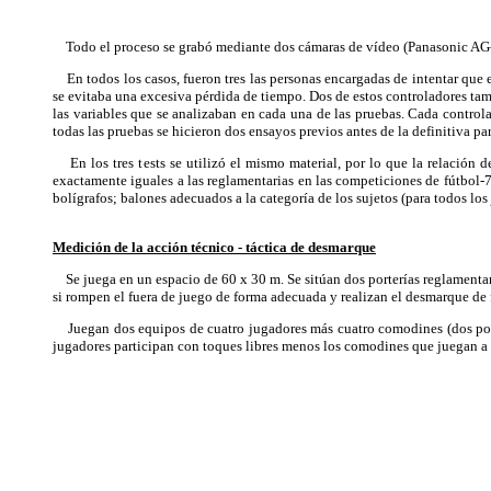
Todo el proceso se grabó mediante dos cámaras de vídeo (Panasonic AG-D
En todos los casos, fueron tres las personas encargadas de intentar que el
se evitaba una excesiva pérdida de tiempo. Dos de estos controladores ta
las variables que se analizaban en cada una de las pruebas. Cada controla
todas las pruebas se hicieron dos ensayos previos antes de la definitiva pa
En los tres tests se utilizó el mismo material, por lo que la relación d
exactamente iguales a las reglamentarias en las competiciones de fútbol-
bolígrafos; balones adecuados a la categoría de los sujetos (para todos l
Medición de la acción técnico - táctica de desmarque
Se juega en un espacio de 60 x 30 m. Se sitúan dos porterías reglamentari
si rompen el fuera de juego de forma adecuada y realizan el desmarque de 
Juegan dos equipos de cuatro jugadores más cuatro comodines (dos por de
jugadores participan con toques libres menos los comodines que juegan 