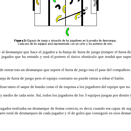
al desmarque que hace el jugador a la franja de fuera de juego (romper el fuera de
l jugador que ha entrado y será el portero el único obstáculo que tendrá que super
 entrar tras un desmarque que supere el fuera de juego tras el pase del compañero.
nja de fuera de juego pero el equipo contrario no puede entrar a robar el balón.
izar tanto el saque de banda como el de esquina a los jugadores del equipo que no 
medio de cada serie. Así, todos los jugadores de los 3 equipos juegan por dentro y
gador realizaba un desmarque de forma correcta, es decir, cuando era capaz de supe
úmero total de desmarques de cada jugador y el de goles que consiguió en esos demar