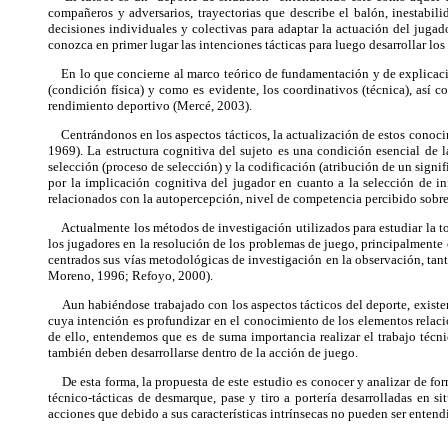
compañeros y adversarios, trayectorias que describe el balón, inestabili
decisiones individuales y colectivas para adaptar la actuación del juga
conozca en primer lugar las intenciones tácticas para luego desarrollar l
En lo que concierne al marco teórico de fundamentación y de explicación d
(condición física) y como es evidente, los coordinativos (técnica), así c
rendimiento deportivo (Mercé, 2003).
Centrándonos en los aspectos tácticos, la actualización de estos conocimie
1969). La estructura cognitiva del sujeto es una condición esencial de
selección (proceso de selección) y la codificación (atribución de un signif
por la implicación cognitiva del jugador en cuanto a la selección de i
relacionados con la autopercepción, nivel de competencia percibido sobre e
Actualmente los métodos de investigación utilizados para estudiar la tom
los jugadores en la resolución de los problemas de juego, principalmente e
centrados sus vías metodológicas de investigación en la observación, tan
Moreno, 1996; Refoyo, 2000).
Aun habiéndose trabajado con los aspectos tácticos del deporte, existen p
cuya intención es profundizar en el conocimiento de los elementos relaci
de ello, entendemos que es de suma importancia realizar el trabajo técni
también deben desarrollarse dentro de la acción de juego.
De esta forma, la propuesta de este estudio es conocer y analizar de form
técnico-tácticas de desmarque, pase y tiro a portería desarrolladas en 
acciones que debido a sus características intrínsecas no pueden ser entend