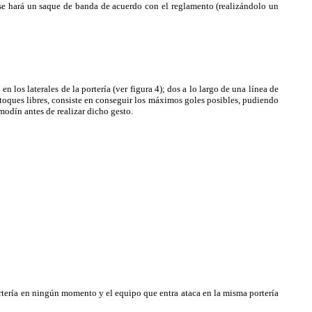
o se hará un saque de banda de acuerdo con el reglamento (realizándolo un
os laterales de la portería (ver figura 4); dos a lo largo de una línea de
n toques libres, consiste en conseguir los máximos goles posibles, pudiendo
modín antes de realizar dicho gesto.
rtería en ningún momento y el equipo que entra ataca en la misma portería